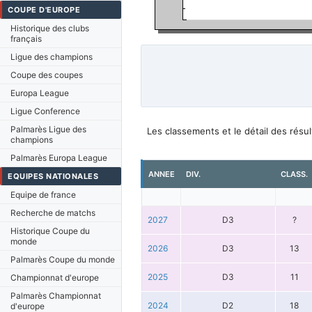
COUPE D'EUROPE
Historique des clubs
français
Ligue des champions
Coupe des coupes
Europa League
Ligue Conference
Palmarès Ligue des
Les classements et le détail des rés
champions
Palmarès Europa League
ANNEE
DIV.
CLASS.
EQUIPES NATIONALES
Equipe de france
Recherche de matchs
2027
D3
?
Historique Coupe du
monde
2026
D3
13
Palmarès Coupe du monde
2025
D3
11
Championnat d'europe
Palmarès Championnat
2024
D2
18
d'europe