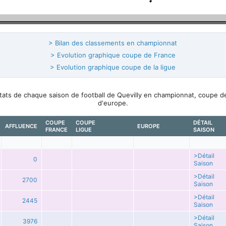
> Bilan des classements en championnat
> Evolution graphique coupe de France
> Evolution graphique coupe de la ligue
ultats de chaque saison de football de Quevilly en championnat, coupe 
d'europe.
COUPE
COUPE
DÉTAIL
AFFLUENCE
EUROPE
FRANCE
LIGUE
SAISON
>Détail
0
Saison
>Détail
2700
Saison
>Détail
2445
Saison
>Détail
3976
Saison