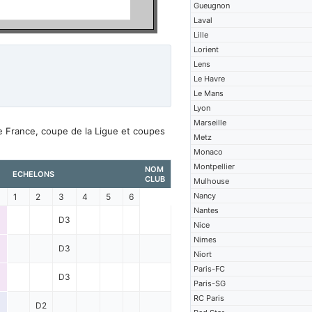
Gueugnon
Laval
Lille
Lorient
Lens
Le Havre
Le Mans
Lyon
Marseille
de France, coupe de la Ligue et coupes
Metz
Monaco
Montpellier
NOM
ECHELONS
CLUB
Mulhouse
Nancy
1
2
3
4
5
6
Nantes
D3
Nice
Nimes
D3
Niort
Paris-FC
D3
Paris-SG
RC Paris
D2