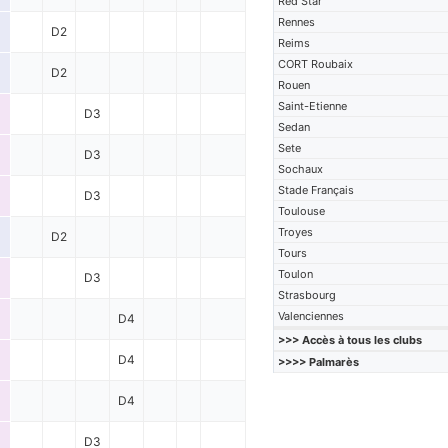
Red Star
Rennes
D2
Reims
CORT Roubaix
D2
Rouen
Saint-Etienne
D3
Sedan
Sete
D3
Sochaux
Stade Français
D3
Toulouse
Troyes
D2
Tours
Toulon
D3
Strasbourg
Valenciennes
D4
>>> Accès à tous les clubs
D4
>>>> Palmarès
D4
D3