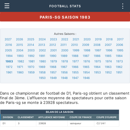
☰
⋮
FOOTBALL STATS
PARIS-SG SAISON 1983
Autres Saisons :
2027
2026
2025
2024
2023
2022
2021
2020
2019
2018
2017
2016
2015
2014
2013
2012
2011
2010
2009
2008
2007
2006
2005
2004
2003
2002
2001
2000
1999
1998
1997
1996
1995
1994
1993
1992
1991
1990
1989
1988
1987
1986
1985
1984
1983
1982
1981
1980
1979
1978
1977
1976
1975
1974
1973
1972
1971
1970
1969
1968
1967
1966
1965
1964
1963
1962
1961
1960
1959
1958
1957
1956
1955
1954
1953
1952
1951
1950
1949
1948
1947
1946
Dans ce championnat de football de D1, Paris-sg obtient un classement
final de 3ème. L'affluence moyenne de spectateurs pour cette saison
de Paris-sg se monte à 23928 spectateurs.
BILAN DE LA SAISON
DIVISION
CLASSEMENT
AFFLUENCE MOYENNE
COUPE DE FRANCE
COUPE D'EUROPE
D1
3
23928
vainqueur
C2 1/4 f