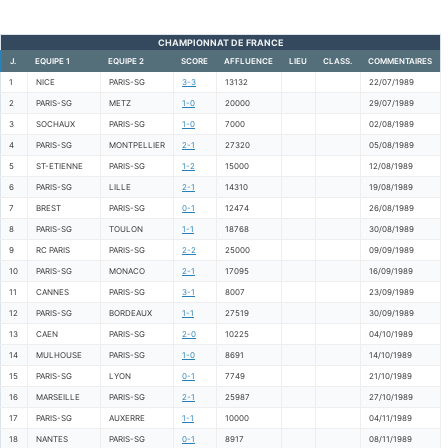
CHAMPIONNAT DE FRANCE
J.
EQUIPE 1
EQUIPE 2
SCORE
AFFLUENCE
LIEU
CLASS.
COMMENTAIRES
1
NICE
PARIS-SG
3-3
13132
22/07/1989
2
PARIS-SG
METZ
1-0
20000
29/07/1989
3
SOCHAUX
PARIS-SG
1-0
7000
02/08/1989
4
PARIS-SG
MONTPELLIER
2-1
27320
05/08/1989
5
ST-ETIENNE
PARIS-SG
1-2
15000
12/08/1989
6
PARIS-SG
LILLE
2-1
14310
19/08/1989
7
BREST
PARIS-SG
0-1
12474
26/08/1989
8
PARIS-SG
TOULON
1-1
18768
30/08/1989
9
RC PARIS
PARIS-SG
2-2
25000
09/09/1989
10
PARIS-SG
MONACO
2-1
17095
16/09/1989
11
CANNES
PARIS-SG
3-1
8007
23/09/1989
12
PARIS-SG
BORDEAUX
1-1
27519
30/09/1989
13
CAEN
PARIS-SG
2-0
10225
04/10/1989
14
MULHOUSE
PARIS-SG
1-0
8691
14/10/1989
15
PARIS-SG
LYON
0-1
7749
21/10/1989
16
MARSEILLE
PARIS-SG
2-1
25987
27/10/1989
17
PARIS-SG
AUXERRE
1-1
10000
04/11/1989
18
NANTES
PARIS-SG
0-1
8917
08/11/1989