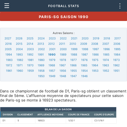
☰
⋮
FOOTBALL STATS
PARIS-SG SAISON 1990
Autres Saisons :
2027
2026
2025
2024
2023
2022
2021
2020
2019
2018
2017
2016
2015
2014
2013
2012
2011
2010
2009
2008
2007
2006
2005
2004
2003
2002
2001
2000
1999
1998
1997
1996
1995
1994
1993
1992
1991
1990
1989
1988
1987
1986
1985
1984
1983
1982
1981
1980
1979
1978
1977
1976
1975
1974
1973
1972
1971
1970
1969
1968
1967
1966
1965
1964
1963
1962
1961
1960
1959
1958
1957
1956
1955
1954
1953
1952
1951
1950
1949
1948
1947
1946
Dans ce championnat de football de D1, Paris-sg obtient un classement
final de 5ème. L'affluence moyenne de spectateurs pour cette saison
de Paris-sg se monte à 16923 spectateurs.
BILAN DE LA SAISON
DIVISION
CLASSEMENT
AFFLUENCE MOYENNE
COUPE DE FRANCE
COUPE D'EUROPE
D1
5
16923
1/32 f
C3 1/16 f