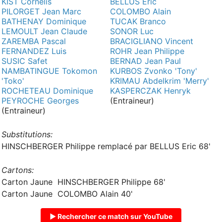
KIST Cornelis
BELLUS Eric
PILORGET Jean Marc
COLOMBO Alain
BATHENAY Dominique
TUCAK Branco
LEMOULT Jean Claude
SONOR Luc
ZAREMBA Pascal
BRACIGLIANO Vincent
FERNANDEZ Luis
ROHR Jean Philippe
SUSIC Safet
BERNAD Jean Paul
NAMBATINGUE Tokomon
KURBOS Zvonko 'Tony'
'Toko'
KRIMAU Abdelkrim 'Merry'
ROCHETEAU Dominique
KASPERCZAK Henryk
PEYROCHE Georges
(Entraineur)
(Entraineur)
Substitutions:
HINSCHBERGER Philippe remplacé par BELLUS Eric 68'
Cartons:
Carton Jaune HINSCHBERGER Philippe 68'
Carton Jaune COLOMBO Alain 40'
▶ Rechercher ce match sur YouTube