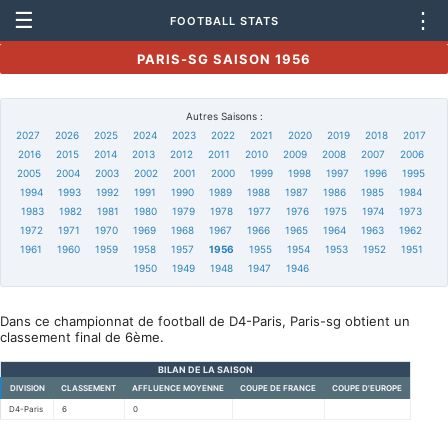
☰
⋮
FOOTBALL STATS
PARIS-SG SAISON 1956
Autres Saisons :
2027
2026
2025
2024
2023
2022
2021
2020
2019
2018
2017
2016
2015
2014
2013
2012
2011
2010
2009
2008
2007
2006
2005
2004
2003
2002
2001
2000
1999
1998
1997
1996
1995
1994
1993
1992
1991
1990
1989
1988
1987
1986
1985
1984
1983
1982
1981
1980
1979
1978
1977
1976
1975
1974
1973
1972
1971
1970
1969
1968
1967
1966
1965
1964
1963
1962
1961
1960
1959
1958
1957
1956
1955
1954
1953
1952
1951
1950
1949
1948
1947
1946
Dans ce championnat de football de D4-Paris, Paris-sg obtient un
classement final de 6ème.
BILAN DE LA SAISON
DIVISION
CLASSEMENT
AFFLUENCE MOYENNE
COUPE DE FRANCE
COUPE D'EUROPE
D4-Paris
6
0