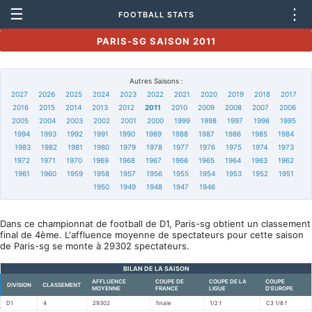
☰
⋮
FOOTBALL STATS
PARIS-SG SAISON 2011
Autres Saisons :
2027
2026
2025
2024
2023
2022
2021
2020
2019
2018
2017
2016
2015
2014
2013
2012
2011
2010
2009
2008
2007
2006
2005
2004
2003
2002
2001
2000
1999
1998
1997
1996
1995
1994
1993
1992
1991
1990
1989
1988
1987
1986
1985
1984
1983
1982
1981
1980
1979
1978
1977
1976
1975
1974
1973
1972
1971
1970
1969
1968
1967
1966
1965
1964
1963
1962
1961
1960
1959
1958
1957
1956
1955
1954
1953
1952
1951
1950
1949
1948
1947
1946
Dans ce championnat de football de D1, Paris-sg obtient un classement
final de 4ème. L'affluence moyenne de spectateurs pour cette saison
de Paris-sg se monte à 29302 spectateurs.
BILAN DE LA SAISON
AFFLUENCE
COUPE DE
COUPE DE LA
COUPE
DIVISION
CLASSEMENT
MOYENNE
FRANCE
LIGUE
D'EUROPE
D1
4
29302
finale
1/2 f
C3 1/8 f