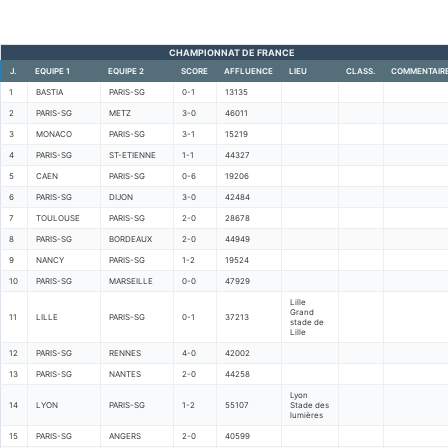
CHAMPIONNAT DE FRANCE
J.
EQUIPE 1
EQUIPE 2
SCORE
AFFLUENCE
LIEU
CLASS.
COMMENTAIR
1
BASTIA
PARIS-SG
0-1
13135
2
PARIS-SG
METZ
3-0
46011
3
MONACO
PARIS-SG
3-1
15219
4
PARIS-SG
ST-ETIENNE
1-1
44327
5
CAEN
PARIS-SG
0-6
19206
6
PARIS-SG
DIJON
3-0
42484
7
TOULOUSE
PARIS-SG
2-0
28678
8
PARIS-SG
BORDEAUX
2-0
44949
9
NANCY
PARIS-SG
1-2
19524
10
PARIS-SG
MARSEILLE
0-0
47929
Lille
Grand
11
LILLE
PARIS-SG
0-1
37213
stade de
Lille
12
PARIS-SG
RENNES
4-0
42002
13
PARIS-SG
NANTES
2-0
44258
Lyon
14
LYON
PARIS-SG
1-2
55107
Stade des
lumières
15
PARIS-SG
ANGERS
2-0
40599