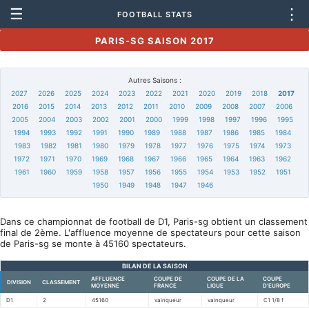
☰
⋮
FOOTBALL STATS
PARIS-SG SAISON 2017
Autres Saisons :
2027
2026
2025
2024
2023
2022
2021
2020
2019
2018
2017
2016
2015
2014
2013
2012
2011
2010
2009
2008
2007
2006
2005
2004
2003
2002
2001
2000
1999
1998
1997
1996
1995
1994
1993
1992
1991
1990
1989
1988
1987
1986
1985
1984
1983
1982
1981
1980
1979
1978
1977
1976
1975
1974
1973
1972
1971
1970
1969
1968
1967
1966
1965
1964
1963
1962
1961
1960
1959
1958
1957
1956
1955
1954
1953
1952
1951
1950
1949
1948
1947
1946
Dans ce championnat de football de D1, Paris-sg obtient un classement
final de 2ème. L'affluence moyenne de spectateurs pour cette saison
de Paris-sg se monte à 45160 spectateurs.
BILAN DE LA SAISON
AFFLUENCE
COUPE DE
COUPE DE LA
COUPE
DIVISION
CLASSEMENT
MOYENNE
FRANCE
LIGUE
D'EUROPE
D1
2
45160
vainqueur
vainqueur
C1 1/8 f