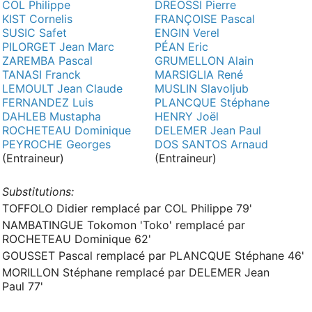
COL Philippe
DRÉOSSI Pierre
KIST Cornelis
FRANÇOISE Pascal
SUSIC Safet
ENGIN Verel
PILORGET Jean Marc
PÉAN Eric
ZAREMBA Pascal
GRUMELLON Alain
TANASI Franck
MARSIGLIA René
LEMOULT Jean Claude
MUSLIN Slavoljub
FERNANDEZ Luis
PLANCQUE Stéphane
DAHLEB Mustapha
HENRY Joël
ROCHETEAU Dominique
DELEMER Jean Paul
PEYROCHE Georges
DOS SANTOS Arnaud
(Entraineur)
(Entraineur)
Substitutions:
TOFFOLO Didier remplacé par COL Philippe 79'
NAMBATINGUE Tokomon 'Toko' remplacé par
ROCHETEAU Dominique 62'
GOUSSET Pascal remplacé par PLANCQUE Stéphane 46'
MORILLON Stéphane remplacé par DELEMER Jean
Paul 77'