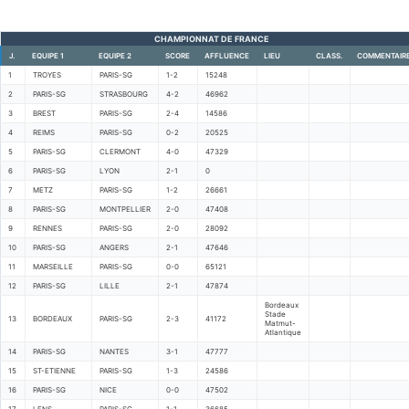
CHAMPIONNAT DE FRANCE
J.
EQUIPE 1
EQUIPE 2
SCORE
AFFLUENCE
LIEU
CLASS.
COMMENTAIR
1
TROYES
PARIS-SG
1-2
15248
2
PARIS-SG
STRASBOURG
4-2
46962
3
BREST
PARIS-SG
2-4
14586
4
REIMS
PARIS-SG
0-2
20525
5
PARIS-SG
CLERMONT
4-0
47329
6
PARIS-SG
LYON
2-1
0
7
METZ
PARIS-SG
1-2
26661
8
PARIS-SG
MONTPELLIER
2-0
47408
9
RENNES
PARIS-SG
2-0
28092
10
PARIS-SG
ANGERS
2-1
47646
11
MARSEILLE
PARIS-SG
0-0
65121
12
PARIS-SG
LILLE
2-1
47874
Bordeaux
Stade
13
BORDEAUX
PARIS-SG
2-3
41172
Matmut-
Atlantique
14
PARIS-SG
NANTES
3-1
47777
15
ST-ETIENNE
PARIS-SG
1-3
24586
16
PARIS-SG
NICE
0-0
47502