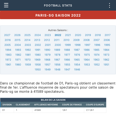
☰
⋮
FOOTBALL STATS
PARIS-SG SAISON 2022
Autres Saisons :
2027
2026
2025
2024
2023
2022
2021
2020
2019
2018
2017
2016
2015
2014
2013
2012
2011
2010
2009
2008
2007
2006
2005
2004
2003
2002
2001
2000
1999
1998
1997
1996
1995
1994
1993
1992
1991
1990
1989
1988
1987
1986
1985
1984
1983
1982
1981
1980
1979
1978
1977
1976
1975
1974
1973
1972
1971
1970
1969
1968
1967
1966
1965
1964
1963
1962
1961
1960
1959
1958
1957
1956
1955
1954
1953
1952
1951
1950
1949
1948
1947
1946
Dans ce championnat de football de D1, Paris-sg obtient un classement
final de 1er. L'affluence moyenne de spectateurs pour cette saison de
Paris-sg se monte à 41589 spectateurs.
BILAN DE LA SAISON
DIVISION
CLASSEMENT
AFFLUENCE MOYENNE
COUPE DE FRANCE
COUPE D'EUROPE
D1
1
41589
1/8 f
C1 1/8 f