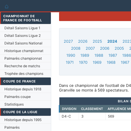
⌂
CHAMPIONNAT DE
FRANCE DE FOOTBALL
Détail Saisons Ligue 1
Détail Saisons Ligue 2
2027
2026
2025
2024
202
Détail Saisons National
2008
2007
2006
2005
Historique championnat
1990
1989
1988
1987
198
Palmarès championnat
1971
1970
1969
1968
1967
Recherche de matchs
Trophée des champions
COUPE DE FRANCE
Dans ce championnat de football de D4-
Historique depuis 1918
Granville se monte à 569 spectateurs.
Palmarès coupe
BILAN 
Statistiques
DIVISION
CLASSEMENT
AFFLUENCE M
COUPE DE LA LIGUE
D4-C
3
569
Historique depuis 1995
Palmarès