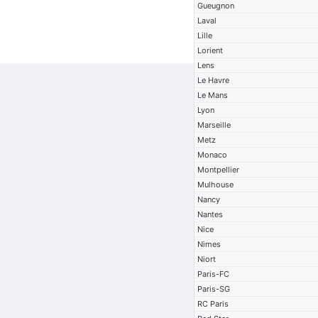
Gueugnon
Laval
Lille
Lorient
Lens
Le Havre
Le Mans
Lyon
Marseille
Metz
Monaco
Montpellier
Mulhouse
Nancy
Nantes
Nice
Nimes
Niort
Paris-FC
Paris-SG
RC Paris