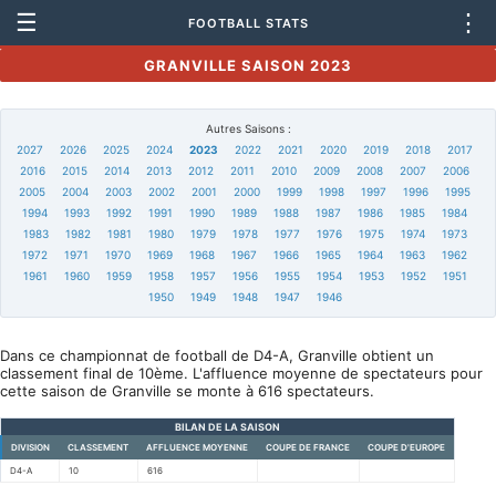
☰
⋮
FOOTBALL STATS
GRANVILLE SAISON 2023
Autres Saisons :
2027
2026
2025
2024
2023
2022
2021
2020
2019
2018
2017
2016
2015
2014
2013
2012
2011
2010
2009
2008
2007
2006
2005
2004
2003
2002
2001
2000
1999
1998
1997
1996
1995
1994
1993
1992
1991
1990
1989
1988
1987
1986
1985
1984
1983
1982
1981
1980
1979
1978
1977
1976
1975
1974
1973
1972
1971
1970
1969
1968
1967
1966
1965
1964
1963
1962
1961
1960
1959
1958
1957
1956
1955
1954
1953
1952
1951
1950
1949
1948
1947
1946
Dans ce championnat de football de D4-A, Granville obtient un
classement final de 10ème. L'affluence moyenne de spectateurs pour
cette saison de Granville se monte à 616 spectateurs.
BILAN DE LA SAISON
DIVISION
CLASSEMENT
AFFLUENCE MOYENNE
COUPE DE FRANCE
COUPE D'EUROPE
D4-A
10
616