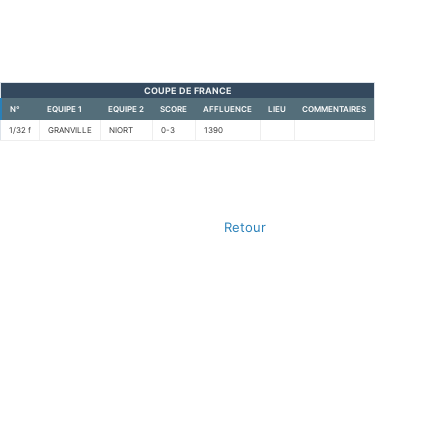
COUPE DE FRANCE
N°
EQUIPE 1
EQUIPE 2
SCORE
AFFLUENCE
LIEU
COMMENTAIRES
1/32 f
GRANVILLE
NIORT
0-3
1390
Retour