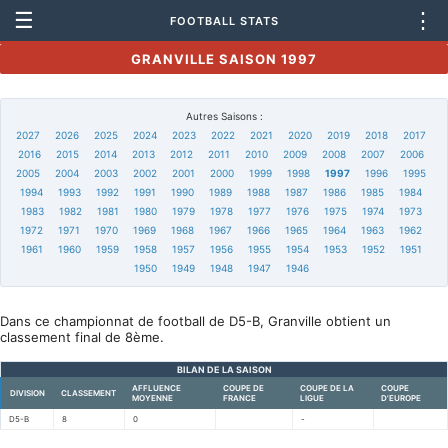
☰
⋮
FOOTBALL STATS
GRANVILLE SAISON 1997
Autres Saisons :
2027
2026
2025
2024
2023
2022
2021
2020
2019
2018
2017
2016
2015
2014
2013
2012
2011
2010
2009
2008
2007
2006
2005
2004
2003
2002
2001
2000
1999
1998
1997
1996
1995
1994
1993
1992
1991
1990
1989
1988
1987
1986
1985
1984
1983
1982
1981
1980
1979
1978
1977
1976
1975
1974
1973
1972
1971
1970
1969
1968
1967
1966
1965
1964
1963
1962
1961
1960
1959
1958
1957
1956
1955
1954
1953
1952
1951
1950
1949
1948
1947
1946
Dans ce championnat de football de D5-B, Granville obtient un
classement final de 8ème.
BILAN DE LA SAISON
AFFLUENCE
COUPE DE
COUPE DE LA
COUPE
DIVISION
CLASSEMENT
MOYENNE
FRANCE
LIGUE
D'EUROPE
D5-B
8
0
-