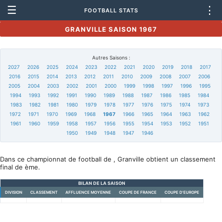
☰
⋮
FOOTBALL STATS
GRANVILLE SAISON 1967
Autres Saisons :
2027
2026
2025
2024
2023
2022
2021
2020
2019
2018
2017
2016
2015
2014
2013
2012
2011
2010
2009
2008
2007
2006
2005
2004
2003
2002
2001
2000
1999
1998
1997
1996
1995
1994
1993
1992
1991
1990
1989
1988
1987
1986
1985
1984
1983
1982
1981
1980
1979
1978
1977
1976
1975
1974
1973
1972
1971
1970
1969
1968
1967
1966
1965
1964
1963
1962
1961
1960
1959
1958
1957
1956
1955
1954
1953
1952
1951
1950
1949
1948
1947
1946
Dans ce championnat de football de , Granville obtient un classement
final de ème.
BILAN DE LA SAISON
DIVISION
CLASSEMENT
AFFLUENCE MOYENNE
COUPE DE FRANCE
COUPE D'EUROPE