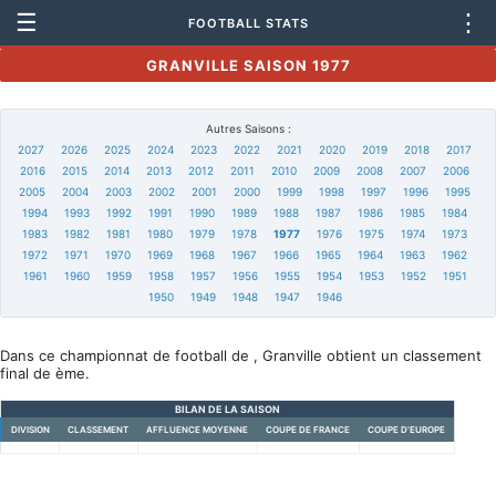
☰
⋮
FOOTBALL STATS
GRANVILLE SAISON 1977
Autres Saisons :
2027
2026
2025
2024
2023
2022
2021
2020
2019
2018
2017
2016
2015
2014
2013
2012
2011
2010
2009
2008
2007
2006
2005
2004
2003
2002
2001
2000
1999
1998
1997
1996
1995
1994
1993
1992
1991
1990
1989
1988
1987
1986
1985
1984
1983
1982
1981
1980
1979
1978
1977
1976
1975
1974
1973
1972
1971
1970
1969
1968
1967
1966
1965
1964
1963
1962
1961
1960
1959
1958
1957
1956
1955
1954
1953
1952
1951
1950
1949
1948
1947
1946
Dans ce championnat de football de , Granville obtient un classement
final de ème.
BILAN DE LA SAISON
DIVISION
CLASSEMENT
AFFLUENCE MOYENNE
COUPE DE FRANCE
COUPE D'EUROPE