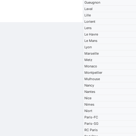
Gueugnon
Laval
Lille
Lorient
Lens
Le Havre
Le Mans
Lyon
Marseille
Metz
Monaco
Montpellier
Mulhouse
Nancy
Nantes
Nice
Nimes
Niort
Paris-FC
Paris-SG
RC Paris