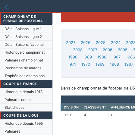
⌂
CHAMPIONNAT DE
FRANCE DE FOOTBALL
Détail Saisons Ligue 1
Détail Saisons Ligue 2
2027
2026
2025
2024
202
Détail Saisons National
2008
2007
2006
2005
Historique championnat
1990
1989
1988
1987
198
Palmarès championnat
1971
1970
1969
1968
1967
Recherche de matchs
Trophée des champions
COUPE DE FRANCE
Dans ce championnat de football de D5-
Historique depuis 1918
Palmarès coupe
Statistiques
DIVISION
CLASSEMENT
AFFLUENCE M
D5-B
4
0
COUPE DE LA LIGUE
Historique depuis 1995
Palmarès