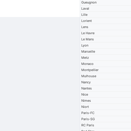
Gueugnon
Laval
Lille
Lorient
Lens
Le Havre
Le Mans
Lyon
Marseille
Metz
Monaco
Montpellier
Mulhouse
Nancy
Nantes
Nice
Nimes
Niort
Paris-FC
Paris-SG
RC Paris