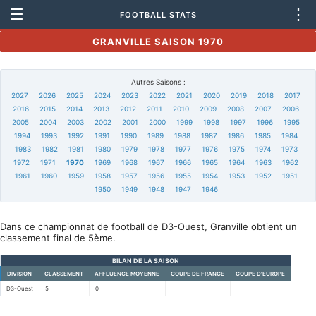
☰
⋮
FOOTBALL STATS
GRANVILLE SAISON 1970
Autres Saisons :
2027
2026
2025
2024
2023
2022
2021
2020
2019
2018
2017
2016
2015
2014
2013
2012
2011
2010
2009
2008
2007
2006
2005
2004
2003
2002
2001
2000
1999
1998
1997
1996
1995
1994
1993
1992
1991
1990
1989
1988
1987
1986
1985
1984
1983
1982
1981
1980
1979
1978
1977
1976
1975
1974
1973
1972
1971
1970
1969
1968
1967
1966
1965
1964
1963
1962
1961
1960
1959
1958
1957
1956
1955
1954
1953
1952
1951
1950
1949
1948
1947
1946
Dans ce championnat de football de D3-Ouest, Granville obtient un
classement final de 5ème.
BILAN DE LA SAISON
DIVISION
CLASSEMENT
AFFLUENCE MOYENNE
COUPE DE FRANCE
COUPE D'EUROPE
D3-Ouest
5
0