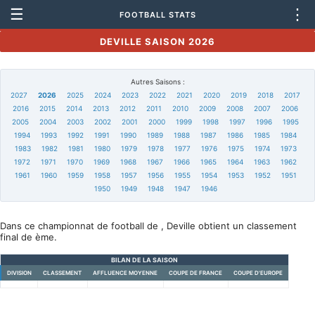
☰
⋮
FOOTBALL STATS
DEVILLE SAISON 2026
Autres Saisons :
2027
2026
2025
2024
2023
2022
2021
2020
2019
2018
2017
2016
2015
2014
2013
2012
2011
2010
2009
2008
2007
2006
2005
2004
2003
2002
2001
2000
1999
1998
1997
1996
1995
1994
1993
1992
1991
1990
1989
1988
1987
1986
1985
1984
1983
1982
1981
1980
1979
1978
1977
1976
1975
1974
1973
1972
1971
1970
1969
1968
1967
1966
1965
1964
1963
1962
1961
1960
1959
1958
1957
1956
1955
1954
1953
1952
1951
1950
1949
1948
1947
1946
Dans ce championnat de football de , Deville obtient un classement
final de ème.
BILAN DE LA SAISON
DIVISION
CLASSEMENT
AFFLUENCE MOYENNE
COUPE DE FRANCE
COUPE D'EUROPE