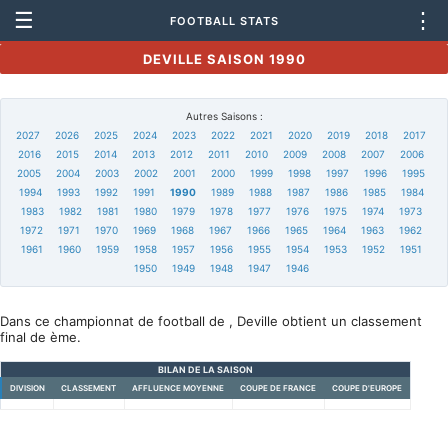
☰
⋮
FOOTBALL STATS
DEVILLE SAISON 1990
Autres Saisons :
2027
2026
2025
2024
2023
2022
2021
2020
2019
2018
2017
2016
2015
2014
2013
2012
2011
2010
2009
2008
2007
2006
2005
2004
2003
2002
2001
2000
1999
1998
1997
1996
1995
1994
1993
1992
1991
1990
1989
1988
1987
1986
1985
1984
1983
1982
1981
1980
1979
1978
1977
1976
1975
1974
1973
1972
1971
1970
1969
1968
1967
1966
1965
1964
1963
1962
1961
1960
1959
1958
1957
1956
1955
1954
1953
1952
1951
1950
1949
1948
1947
1946
Dans ce championnat de football de , Deville obtient un classement
final de ème.
BILAN DE LA SAISON
DIVISION
CLASSEMENT
AFFLUENCE MOYENNE
COUPE DE FRANCE
COUPE D'EUROPE