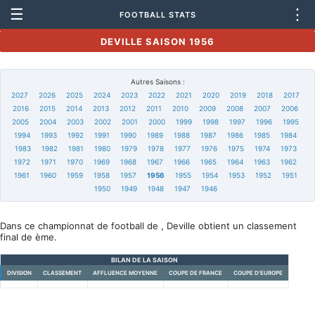
☰
⋮
FOOTBALL STATS
DEVILLE SAISON 1956
Autres Saisons :
2027
2026
2025
2024
2023
2022
2021
2020
2019
2018
2017
2016
2015
2014
2013
2012
2011
2010
2009
2008
2007
2006
2005
2004
2003
2002
2001
2000
1999
1998
1997
1996
1995
1994
1993
1992
1991
1990
1989
1988
1987
1986
1985
1984
1983
1982
1981
1980
1979
1978
1977
1976
1975
1974
1973
1972
1971
1970
1969
1968
1967
1966
1965
1964
1963
1962
1961
1960
1959
1958
1957
1956
1955
1954
1953
1952
1951
1950
1949
1948
1947
1946
Dans ce championnat de football de , Deville obtient un classement
final de ème.
BILAN DE LA SAISON
DIVISION
CLASSEMENT
AFFLUENCE MOYENNE
COUPE DE FRANCE
COUPE D'EUROPE