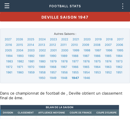
☰
⋮
FOOTBALL STATS
DEVILLE SAISON 1947
Autres Saisons :
2027
2026
2025
2024
2023
2022
2021
2020
2019
2018
2017
2016
2015
2014
2013
2012
2011
2010
2009
2008
2007
2006
2005
2004
2003
2002
2001
2000
1999
1998
1997
1996
1995
1994
1993
1992
1991
1990
1989
1988
1987
1986
1985
1984
1983
1982
1981
1980
1979
1978
1977
1976
1975
1974
1973
1972
1971
1970
1969
1968
1967
1966
1965
1964
1963
1962
1961
1960
1959
1958
1957
1956
1955
1954
1953
1952
1951
1950
1949
1948
1947
1946
Dans ce championnat de football de , Deville obtient un classement
final de ème.
BILAN DE LA SAISON
DIVISION
CLASSEMENT
AFFLUENCE MOYENNE
COUPE DE FRANCE
COUPE D'EUROPE