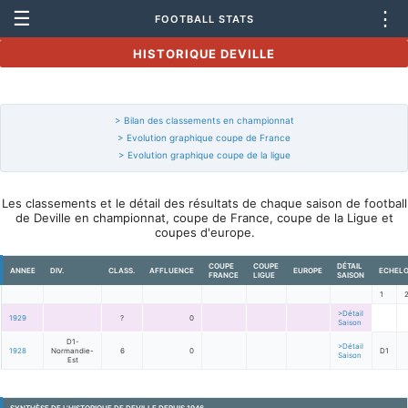
☰
⋮
FOOTBALL STATS
HISTORIQUE DEVILLE
> Bilan des classements en championnat
> Evolution graphique coupe de France
> Evolution graphique coupe de la ligue
Les classements et le détail des résultats de chaque saison de football
de Deville en championnat, coupe de France, coupe de la Ligue et
coupes d'europe.
COUPE
COUPE
DÉTAIL
ANNEE
DIV.
CLASS.
AFFLUENCE
EUROPE
ECHEL
FRANCE
LIGUE
SAISON
1
>Détail
1929
?
0
Saison
D1-
>Détail
1928
Normandie-
6
0
D1
Saison
Est