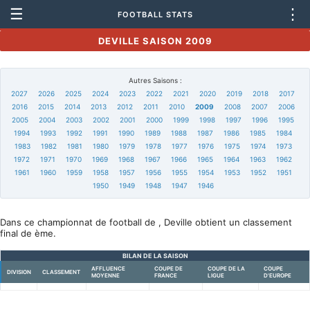
☰
⋮
FOOTBALL STATS
DEVILLE SAISON 2009
Autres Saisons :
2027
2026
2025
2024
2023
2022
2021
2020
2019
2018
2017
2016
2015
2014
2013
2012
2011
2010
2009
2008
2007
2006
2005
2004
2003
2002
2001
2000
1999
1998
1997
1996
1995
1994
1993
1992
1991
1990
1989
1988
1987
1986
1985
1984
1983
1982
1981
1980
1979
1978
1977
1976
1975
1974
1973
1972
1971
1970
1969
1968
1967
1966
1965
1964
1963
1962
1961
1960
1959
1958
1957
1956
1955
1954
1953
1952
1951
1950
1949
1948
1947
1946
Dans ce championnat de football de , Deville obtient un classement
final de ème.
BILAN DE LA SAISON
AFFLUENCE
COUPE DE
COUPE DE LA
COUPE
DIVISION
CLASSEMENT
MOYENNE
FRANCE
LIGUE
D'EUROPE