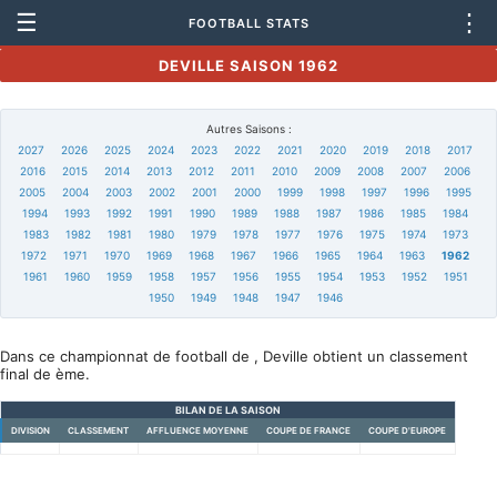
☰
⋮
FOOTBALL STATS
DEVILLE SAISON 1962
Autres Saisons :
2027
2026
2025
2024
2023
2022
2021
2020
2019
2018
2017
2016
2015
2014
2013
2012
2011
2010
2009
2008
2007
2006
2005
2004
2003
2002
2001
2000
1999
1998
1997
1996
1995
1994
1993
1992
1991
1990
1989
1988
1987
1986
1985
1984
1983
1982
1981
1980
1979
1978
1977
1976
1975
1974
1973
1972
1971
1970
1969
1968
1967
1966
1965
1964
1963
1962
1961
1960
1959
1958
1957
1956
1955
1954
1953
1952
1951
1950
1949
1948
1947
1946
Dans ce championnat de football de , Deville obtient un classement
final de ème.
BILAN DE LA SAISON
DIVISION
CLASSEMENT
AFFLUENCE MOYENNE
COUPE DE FRANCE
COUPE D'EUROPE