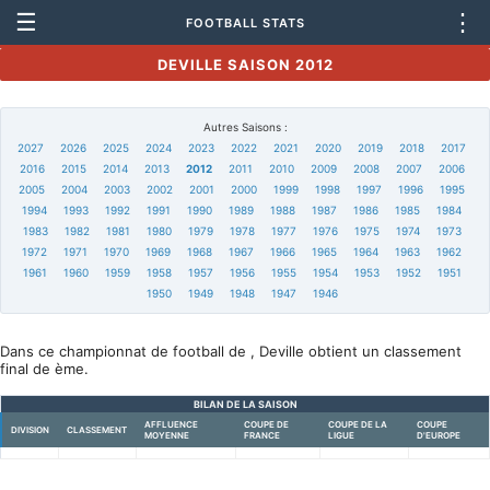
☰
⋮
FOOTBALL STATS
DEVILLE SAISON 2012
Autres Saisons :
2027
2026
2025
2024
2023
2022
2021
2020
2019
2018
2017
2016
2015
2014
2013
2012
2011
2010
2009
2008
2007
2006
2005
2004
2003
2002
2001
2000
1999
1998
1997
1996
1995
1994
1993
1992
1991
1990
1989
1988
1987
1986
1985
1984
1983
1982
1981
1980
1979
1978
1977
1976
1975
1974
1973
1972
1971
1970
1969
1968
1967
1966
1965
1964
1963
1962
1961
1960
1959
1958
1957
1956
1955
1954
1953
1952
1951
1950
1949
1948
1947
1946
Dans ce championnat de football de , Deville obtient un classement
final de ème.
BILAN DE LA SAISON
AFFLUENCE
COUPE DE
COUPE DE LA
COUPE
DIVISION
CLASSEMENT
MOYENNE
FRANCE
LIGUE
D'EUROPE