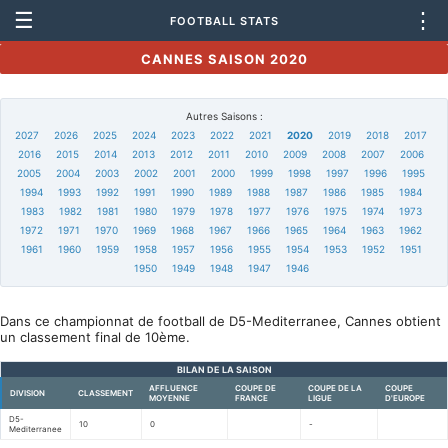
☰
⋮
FOOTBALL STATS
CANNES SAISON 2020
Autres Saisons :
2027
2026
2025
2024
2023
2022
2021
2020
2019
2018
2017
2016
2015
2014
2013
2012
2011
2010
2009
2008
2007
2006
2005
2004
2003
2002
2001
2000
1999
1998
1997
1996
1995
1994
1993
1992
1991
1990
1989
1988
1987
1986
1985
1984
1983
1982
1981
1980
1979
1978
1977
1976
1975
1974
1973
1972
1971
1970
1969
1968
1967
1966
1965
1964
1963
1962
1961
1960
1959
1958
1957
1956
1955
1954
1953
1952
1951
1950
1949
1948
1947
1946
Dans ce championnat de football de D5-Mediterranee, Cannes obtient
un classement final de 10ème.
BILAN DE LA SAISON
AFFLUENCE
COUPE DE
COUPE DE LA
COUPE
DIVISION
CLASSEMENT
MOYENNE
FRANCE
LIGUE
D'EUROPE
D5-
10
0
-
Mediterranee