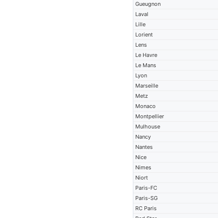
Gueugnon
Laval
Lille
Lorient
Lens
Le Havre
Le Mans
Lyon
Marseille
Metz
Monaco
Montpellier
Mulhouse
Nancy
Nantes
Nice
Nimes
Niort
Paris-FC
Paris-SG
RC Paris