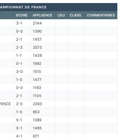
AMPIONNAT DE FRANCE
SCORE
AFFLUENCE
LIEU
CLASS.
COMMENTAIRES
3-1
2144
0-0
1390
2-1
1457
2-3
2573
1-1
1438
0-1
1692
3-0
1515
1-0
1477
0-0
1163
2-1
1105
VENCE
2-0
2363
1-0
853
5-1
1289
0-1
1465
4-1
671