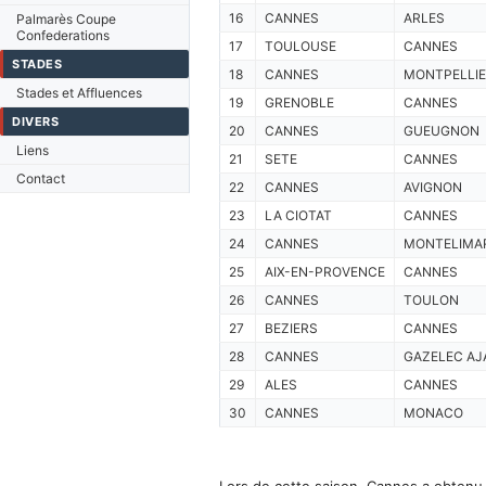
16
CANNES
ARLES
Palmarès Coupe
Confederations
17
TOULOUSE
CANNES
STADES
18
CANNES
MONTPELLIE
Stades et Affluences
19
GRENOBLE
CANNES
DIVERS
20
CANNES
GUEUGNON
Liens
21
SETE
CANNES
Contact
22
CANNES
AVIGNON
23
LA CIOTAT
CANNES
24
CANNES
MONTELIMA
25
AIX-EN-PROVENCE
CANNES
26
CANNES
TOULON
27
BEZIERS
CANNES
28
CANNES
GAZELEC AJ
29
ALES
CANNES
30
CANNES
MONACO