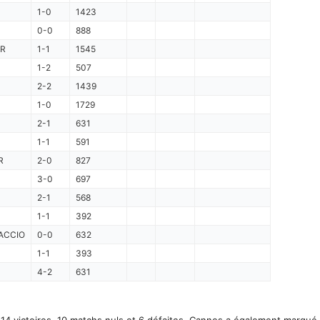
1-0
1423
0-0
888
R
1-1
1545
1-2
507
2-2
1439
1-0
1729
2-1
631
1-1
591
R
2-0
827
3-0
697
2-1
568
1-1
392
ACCIO
0-0
632
1-1
393
4-2
631