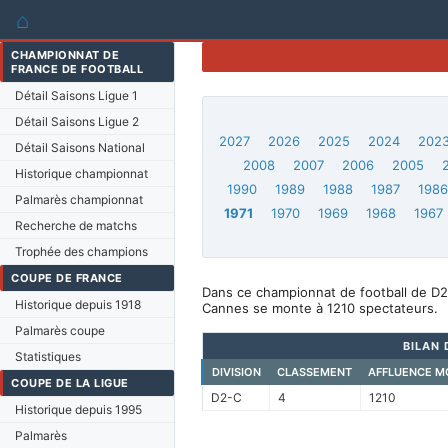
⌂
CHAMPIONNAT DE
FRANCE DE FOOTBALL
Détail Saisons Ligue 1
Détail Saisons Ligue 2
2027
2026
2025
2024
202
Détail Saisons National
2008
2007
2006
2005
Historique championnat
1990
1989
1988
1987
198
Palmarès championnat
1971
1970
1969
1968
1967
Recherche de matchs
Trophée des champions
COUPE DE FRANCE
Dans ce championnat de football de D2
Historique depuis 1918
Cannes se monte à 1210 spectateurs.
Palmarès coupe
BILAN 
Statistiques
DIVISION
CLASSEMENT
AFFLUENCE M
COUPE DE LA LIGUE
D2-C
4
1210
Historique depuis 1995
Palmarès