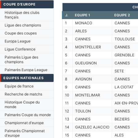
COUPE D'EUROPE
CH
Historique des clubs
J.
EQUIPE 1
EQUIPE 2
français
1
MONACO
CANNES
Ligue des champions
2
ARLES
CANNES
Coupe des coupes
3
CANNES
TOULOUSE
Europa League
4
MONTPELLIER
CANNES
Ligue Conference
5
CANNES
GRENOBLE
Palmarès Ligue des
champions
6
GUEUGNON
CANNES
Palmarès Europa League
7
CANNES
SETE
EQUIPES NATIONALES
8
AVIGNON
CANNES
Equipe de france
9
CANNES
LA CIOTAT
Recherche de matchs
10
MONTELIMAR
CANNES
Historique Coupe du
11
CANNES
AIX-EN-PRO
monde
12
TOULON
CANNES
Palmarès Coupe du monde
13
CANNES
BEZIERS
Championnat d'europe
14
GAZELEC AJACCIO
CANNES
Palmarès Championnat
15
CANNES
ALES
d'europe