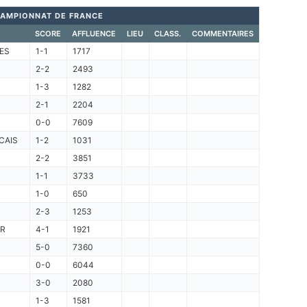
AMPIONNAT DE FRANCE
SCORE
AFFLUENCE
LIEU
CLASS.
COMMENTAIRES
ES
1-1
1717
2-2
2493
1-3
1282
2-1
2204
0-0
7609
CAIS
1-2
1031
2-2
3851
1-1
3733
1-0
650
2-3
1253
R
4-1
1921
5-0
7360
0-0
6044
3-0
2080
1-3
1581