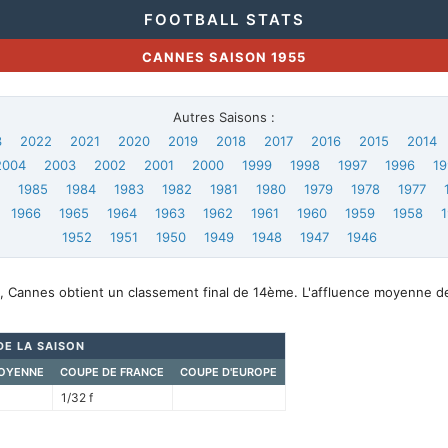
FOOTBALL STATS
CANNES SAISON 1955
Autres Saisons :
3
2022
2021
2020
2019
2018
2017
2016
2015
2014
2004
2003
2002
2001
2000
1999
1998
1997
1996
19
6
1985
1984
1983
1982
1981
1980
1979
1978
1977
1966
1965
1964
1963
1962
1961
1960
1959
1958
1952
1951
1950
1949
1948
1947
1946
, Cannes obtient un classement final de 14ème. L'affluence moyenne d
DE LA SAISON
OYENNE
COUPE DE FRANCE
COUPE D'EUROPE
1/32 f