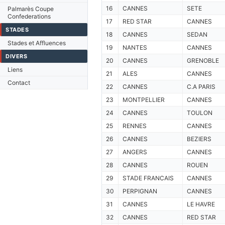
16
CANNES
SETE
Palmarès Coupe
Confederations
17
RED STAR
CANNES
STADES
18
CANNES
SEDAN
Stades et Affluences
19
NANTES
CANNES
DIVERS
20
CANNES
GRENOBLE
Liens
21
ALES
CANNES
Contact
22
CANNES
C.A PARIS
23
MONTPELLIER
CANNES
24
CANNES
TOULON
25
RENNES
CANNES
26
CANNES
BEZIERS
27
ANGERS
CANNES
28
CANNES
ROUEN
29
STADE FRANCAIS
CANNES
30
PERPIGNAN
CANNES
31
CANNES
LE HAVRE
32
CANNES
RED STAR