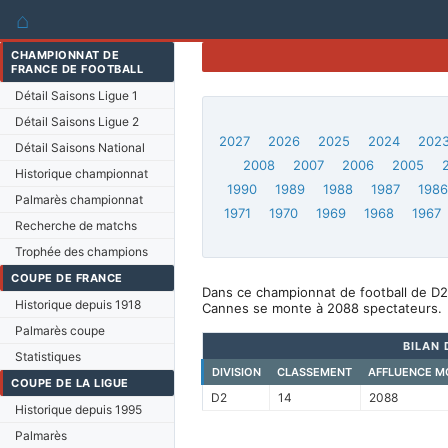
⌂
CHAMPIONNAT DE
FRANCE DE FOOTBALL
Détail Saisons Ligue 1
Détail Saisons Ligue 2
2027
2026
2025
2024
202
Détail Saisons National
2008
2007
2006
2005
Historique championnat
1990
1989
1988
1987
198
Palmarès championnat
1971
1970
1969
1968
1967
Recherche de matchs
Trophée des champions
COUPE DE FRANCE
Dans ce championnat de football de D2
Historique depuis 1918
Cannes se monte à 2088 spectateurs.
Palmarès coupe
BILAN 
Statistiques
DIVISION
CLASSEMENT
AFFLUENCE M
COUPE DE LA LIGUE
D2
14
2088
Historique depuis 1995
Palmarès