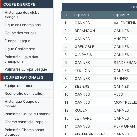
COUPE D'EUROPE
CH
Historique des clubs
J.
EQUIPE 1
EQUIPE 2
français
1
CANNES
VALENCIENN
Ligue des champions
2
BESANCON
CANNES
Coupe des coupes
3
CANNES
ANGERS
Europa League
4
GRENOBLE
CANNES
Ligue Conference
5
C.A PARIS
CANNES
Palmarès Ligue des
champions
6
CANNES
STADE FRAN
Palmarès Europa League
7
TOULON
CANNES
EQUIPES NATIONALES
8
CANNES
RENNES
Equipe de france
9
BEZIERS
CANNES
Recherche de matchs
10
CANNES
ALES
Historique Coupe du
11
CANNES
MONTPELLIE
monde
12
ROUEN
CANNES
Palmarès Coupe du monde
13
LE HAVRE
CANNES
Championnat d'europe
14
CANNES
PERPIGNAN
Palmarès Championnat
15
AIX-EN-PROVENCE
CANNES
d'europe