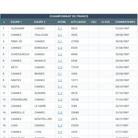
CHAMPIONNAT DE FRANCE
J.
EQUIPE 1
EQUIPE 2
SCORE
AFFLUENCE
LIEU
CLASS.
COMMENTAIRES
1
GUINGAMP
CANNES
3-1
9803
02/08/1997
2
CANNES
TOULOUSE
0-1
3500
08/08/1997
3
PARIS-SG
CANNES
3-1
27956
16/08/1997
4
CANNES
BORDEAUX
0-2
8329
21/08/1997
5
CHATEAUROUX
CANNES
1-2
8949
30/08/1997
6
CANNES
MONACO
1-2
5438
05/09/1997
7
METZ
CANNES
2-0
17500
12/09/1997
8
CANNES
RENNES
1-1
3385
20/09/1997
9
NANTES
CANNES
1-2
13171
26/09/1997
10
BASTIA
CANNES
5-1
4734
04/10/1997
11
CANNES
AUXERRE
2-3
4979
07/10/1997
12
STRASBOURG
CANNES
2-0
10538
17/10/1997
13
CANNES
LE HAVRE
1-1
3186
25/10/1997
14
MARSEILLE
CANNES
2-0
20688
31/10/1997
15
CANNES
MONTPELLIER
1-0
2978
08/11/1997
16
LENS
CANNES
5-4
21930
15/11/1997
17
CANNES
LYON
1-0
3325
21/11/1997