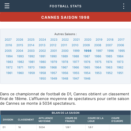
☰
⋮
FOOTBALL STATS
CANNES SAISON 1998
Autres Saisons :
2027
2026
2025
2024
2023
2022
2021
2020
2019
2018
2017
2016
2015
2014
2013
2012
2011
2010
2009
2008
2007
2006
2005
2004
2003
2002
2001
2000
1999
1998
1997
1996
1995
1994
1993
1992
1991
1990
1989
1988
1987
1986
1985
1984
1983
1982
1981
1980
1979
1978
1977
1976
1975
1974
1973
1972
1971
1970
1969
1968
1967
1966
1965
1964
1963
1962
1961
1960
1959
1958
1957
1956
1955
1954
1953
1952
1951
1950
1949
1948
1947
1946
Dans ce championnat de football de D1, Cannes obtient un classement
final de 18ème. L'affluence moyenne de spectateurs pour cette saison
de Cannes se monte à 5034 spectateurs.
BILAN DE LA SAISON
AFFLUENCE
COUPE DE
COUPE DE LA
COUPE
DIVISION
CLASSEMENT
MOYENNE
FRANCE
LIGUE
D'EUROPE
D1
18
5034
1/8 f
1/8 f