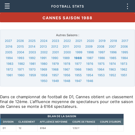
☰
⋮
FOOTBALL STATS
CANNES SAISON 1988
Autres Saisons :
2027
2026
2025
2024
2023
2022
2021
2020
2019
2018
2017
2016
2015
2014
2013
2012
2011
2010
2009
2008
2007
2006
2005
2004
2003
2002
2001
2000
1999
1998
1997
1996
1995
1994
1993
1992
1991
1990
1989
1988
1987
1986
1985
1984
1983
1982
1981
1980
1979
1978
1977
1976
1975
1974
1973
1972
1971
1970
1969
1968
1967
1966
1965
1964
1963
1962
1961
1960
1959
1958
1957
1956
1955
1954
1953
1952
1951
1950
1949
1948
1947
1946
Dans ce championnat de football de D1, Cannes obtient un classement
final de 12ème. L'affluence moyenne de spectateurs pour cette saison
de Cannes se monte à 6164 spectateurs.
BILAN DE LA SAISON
DIVISION
CLASSEMENT
AFFLUENCE MOYENNE
COUPE DE FRANCE
COUPE D'EUROPE
D1
12
6164
1/32 f