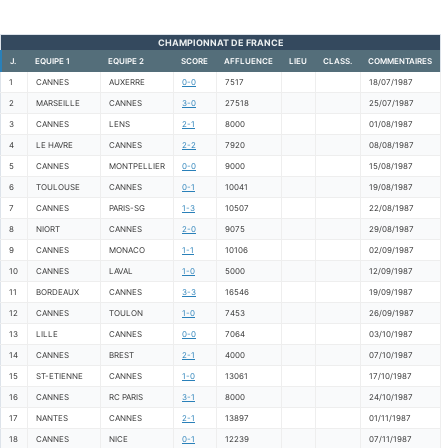
CHAMPIONNAT DE FRANCE
J.
EQUIPE 1
EQUIPE 2
SCORE
AFFLUENCE
LIEU
CLASS.
COMMENTAIRES
1
CANNES
AUXERRE
0-0
7517
18/07/1987
2
MARSEILLE
CANNES
3-0
27518
25/07/1987
3
CANNES
LENS
2-1
8000
01/08/1987
4
LE HAVRE
CANNES
2-2
7920
08/08/1987
5
CANNES
MONTPELLIER
0-0
9000
15/08/1987
6
TOULOUSE
CANNES
0-1
10041
19/08/1987
7
CANNES
PARIS-SG
1-3
10507
22/08/1987
8
NIORT
CANNES
2-0
9075
29/08/1987
9
CANNES
MONACO
1-1
10106
02/09/1987
10
CANNES
LAVAL
1-0
5000
12/09/1987
11
BORDEAUX
CANNES
3-3
16546
19/09/1987
12
CANNES
TOULON
1-0
7453
26/09/1987
13
LILLE
CANNES
0-0
7064
03/10/1987
14
CANNES
BREST
2-1
4000
07/10/1987
15
ST-ETIENNE
CANNES
1-0
13061
17/10/1987
16
CANNES
RC PARIS
3-1
8000
24/10/1987
17
NANTES
CANNES
2-1
13897
01/11/1987
18
CANNES
NICE
0-1
12239
07/11/1987