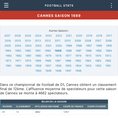
☰
⋮
FOOTBALL STATS
CANNES SAISON 1989
Autres Saisons :
2027
2026
2025
2024
2023
2022
2021
2020
2019
2018
2017
2016
2015
2014
2013
2012
2011
2010
2009
2008
2007
2006
2005
2004
2003
2002
2001
2000
1999
1998
1997
1996
1995
1994
1993
1992
1991
1990
1989
1988
1987
1986
1985
1984
1983
1982
1981
1980
1979
1978
1977
1976
1975
1974
1973
1972
1971
1970
1969
1968
1967
1966
1965
1964
1963
1962
1961
1960
1959
1958
1957
1956
1955
1954
1953
1952
1951
1950
1949
1948
1947
1946
Dans ce championnat de football de D1, Cannes obtient un classement
final de 12ème. L'affluence moyenne de spectateurs pour cette saison
de Cannes se monte à 4662 spectateurs.
BILAN DE LA SAISON
DIVISION
CLASSEMENT
AFFLUENCE MOYENNE
COUPE DE FRANCE
COUPE D'EUROPE
D1
12
4662
1/16 f