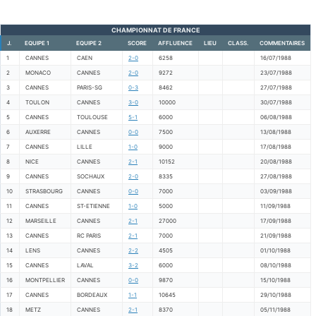
CHAMPIONNAT DE FRANCE
J.
EQUIPE 1
EQUIPE 2
SCORE
AFFLUENCE
LIEU
CLASS.
COMMENTAIRES
1
CANNES
CAEN
2-0
6258
16/07/1988
2
MONACO
CANNES
2-0
9272
23/07/1988
3
CANNES
PARIS-SG
0-3
8462
27/07/1988
4
TOULON
CANNES
3-0
10000
30/07/1988
5
CANNES
TOULOUSE
5-1
6000
06/08/1988
6
AUXERRE
CANNES
0-0
7500
13/08/1988
7
CANNES
LILLE
1-0
9000
17/08/1988
8
NICE
CANNES
2-1
10152
20/08/1988
9
CANNES
SOCHAUX
2-0
8335
27/08/1988
10
STRASBOURG
CANNES
0-0
7000
03/09/1988
11
CANNES
ST-ETIENNE
1-0
5000
11/09/1988
12
MARSEILLE
CANNES
2-1
27000
17/09/1988
13
CANNES
RC PARIS
2-1
7000
21/09/1988
14
LENS
CANNES
2-2
4505
01/10/1988
15
CANNES
LAVAL
3-2
6000
08/10/1988
16
MONTPELLIER
CANNES
0-0
9870
15/10/1988
17
CANNES
BORDEAUX
1-1
10645
29/10/1988
18
METZ
CANNES
2-1
8370
05/11/1988