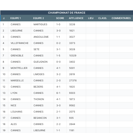
CHAMPIONNAT DE FRANCE
J.
EQUIPE 1
EQUIPE 2
SCORE
AFFLUENCE
LIEU
CLASS.
COMMENTAIRES
1
CANNES
MARTIGUES
1-0
3226
2
LIBOURNE
CANNES
3-0
1821
3
CANNES
ANGOULEME
1-1
3027
4
VILLEFRANCHE
CANNES
0-2
3373
5
CANNES
SETE
3-1
3028
7
GRENOBLE
CANNES
1-5
10329
8
CANNES
GUEUGNON
0-0
3402
9
MONTPELLIER
CANNES
4-1
5001
10
CANNES
LIMOGES
3-2
2619
11
MARSEILLE
CANNES
2-0
27376
12
CANNES
BEZIERS
4-1
1820
13
LYON
CANNES
6-1
9303
14
CANNES
THONON
4-1
1873
15
NICE
CANNES
3-0
9582
16
LOUHANS
CANNES
2-1
2075
17
CANNES
BESANCON
3-1
935
18
ALES
CANNES
2-2
2644
19
CANNES
LIBOURNE
1-1
1181