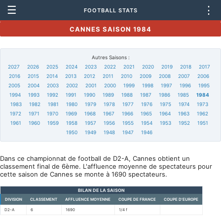
☰
⋮
FOOTBALL STATS
CANNES SAISON 1984
Autres Saisons :
2027
2026
2025
2024
2023
2022
2021
2020
2019
2018
2017
2016
2015
2014
2013
2012
2011
2010
2009
2008
2007
2006
2005
2004
2003
2002
2001
2000
1999
1998
1997
1996
1995
1994
1993
1992
1991
1990
1989
1988
1987
1986
1985
1984
1983
1982
1981
1980
1979
1978
1977
1976
1975
1974
1973
1972
1971
1970
1969
1968
1967
1966
1965
1964
1963
1962
1961
1960
1959
1958
1957
1956
1955
1954
1953
1952
1951
1950
1949
1948
1947
1946
Dans ce championnat de football de D2-A, Cannes obtient un
classement final de 6ème. L'affluence moyenne de spectateurs pour
cette saison de Cannes se monte à 1690 spectateurs.
BILAN DE LA SAISON
DIVISION
CLASSEMENT
AFFLUENCE MOYENNE
COUPE DE FRANCE
COUPE D'EUROPE
D2-A
6
1690
1/4 f