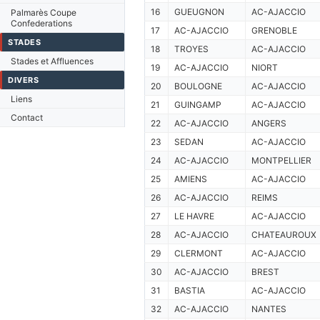
16
GUEUGNON
AC-AJACCIO
Palmarès Coupe
Confederations
17
AC-AJACCIO
GRENOBLE
STADES
18
TROYES
AC-AJACCIO
Stades et Affluences
19
AC-AJACCIO
NIORT
DIVERS
20
BOULOGNE
AC-AJACCIO
Liens
21
GUINGAMP
AC-AJACCIO
Contact
22
AC-AJACCIO
ANGERS
23
SEDAN
AC-AJACCIO
24
AC-AJACCIO
MONTPELLIER
25
AMIENS
AC-AJACCIO
26
AC-AJACCIO
REIMS
27
LE HAVRE
AC-AJACCIO
28
AC-AJACCIO
CHATEAUROUX
29
CLERMONT
AC-AJACCIO
30
AC-AJACCIO
BREST
31
BASTIA
AC-AJACCIO
32
AC-AJACCIO
NANTES