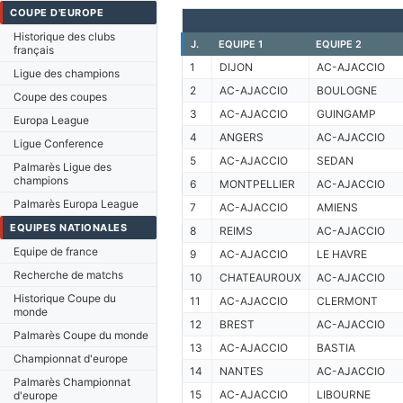
COUPE D'EUROPE
Historique des clubs
J.
EQUIPE 1
EQUIPE 2
français
1
DIJON
AC-AJACCIO
Ligue des champions
2
AC-AJACCIO
BOULOGNE
Coupe des coupes
3
AC-AJACCIO
GUINGAMP
Europa League
4
ANGERS
AC-AJACCIO
Ligue Conference
5
AC-AJACCIO
SEDAN
Palmarès Ligue des
champions
6
MONTPELLIER
AC-AJACCIO
Palmarès Europa League
7
AC-AJACCIO
AMIENS
EQUIPES NATIONALES
8
REIMS
AC-AJACCIO
Equipe de france
9
AC-AJACCIO
LE HAVRE
Recherche de matchs
10
CHATEAUROUX
AC-AJACCIO
Historique Coupe du
11
AC-AJACCIO
CLERMONT
monde
12
BREST
AC-AJACCIO
Palmarès Coupe du monde
13
AC-AJACCIO
BASTIA
Championnat d'europe
14
NANTES
AC-AJACCIO
Palmarès Championnat
15
AC-AJACCIO
LIBOURNE
d'europe