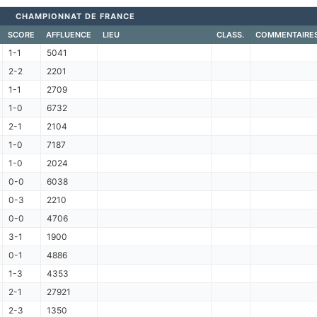
CHAMPIONNAT DE FRANCE
SCORE
AFFLUENCE
LIEU
CLASS.
COMMENTAIRE
1-1
5041
2-2
2201
1-1
2709
1-0
6732
2-1
2104
1-0
7187
1-0
2024
0-0
6038
0-3
2210
0-0
4706
3-1
1900
0-1
4886
1-3
4353
2-1
27921
2-3
1350