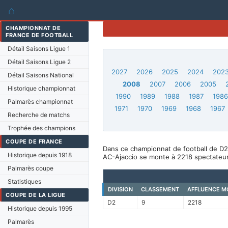
⌂
CHAMPIONNAT DE
FRANCE DE FOOTBALL
Détail Saisons Ligue 1
Détail Saisons Ligue 2
2027
2026
2025
2024
202
Détail Saisons National
2008
2007
2006
2005
Historique championnat
1990
1989
1988
1987
198
Palmarès championnat
1971
1970
1969
1968
1967
Recherche de matchs
Trophée des champions
COUPE DE FRANCE
Dans ce championnat de football de D2
Historique depuis 1918
AC-Ajaccio se monte à 2218 spectateur
Palmarès coupe
Statistiques
DIVISION
CLASSEMENT
AFFLUENCE M
COUPE DE LA LIGUE
D2
9
2218
Historique depuis 1995
Palmarès