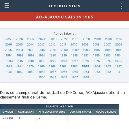
☰
⋮
FOOTBALL STATS
AC-AJACCIO SAISON 1965
Autres Saisons :
2027
2026
2025
2024
2023
2022
2021
2020
2019
2018
2017
2016
2015
2014
2013
2012
2011
2010
2009
2008
2007
2006
2005
2004
2003
2002
2001
2000
1999
1998
1997
1996
1995
1994
1993
1992
1991
1990
1989
1988
1987
1986
1985
1984
1983
1982
1981
1980
1979
1978
1977
1976
1975
1974
1973
1972
1971
1970
1969
1968
1967
1966
1965
1964
1963
1962
1961
1960
1959
1958
1957
1956
1955
1954
1953
1952
1951
1950
1949
1948
1947
1946
Dans ce championnat de football de D4-Corse, AC-Ajaccio obtient un
classement final de 3ème.
BILAN DE LA SAISON
DIVISION
CLASSEMENT
AFFLUENCE MOYENNE
COUPE DE FRANCE
COUPE D'EUROPE
D4-Corse
3
0