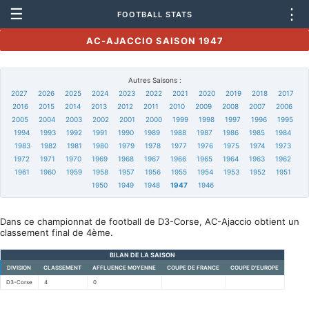
☰
⋮
FOOTBALL STATS
AC-AJACCIO SAISON 1947
Autres Saisons :
2027
2026
2025
2024
2023
2022
2021
2020
2019
2018
2017
2016
2015
2014
2013
2012
2011
2010
2009
2008
2007
2006
2005
2004
2003
2002
2001
2000
1999
1998
1997
1996
1995
1994
1993
1992
1991
1990
1989
1988
1987
1986
1985
1984
1983
1982
1981
1980
1979
1978
1977
1976
1975
1974
1973
1972
1971
1970
1969
1968
1967
1966
1965
1964
1963
1962
1961
1960
1959
1958
1957
1956
1955
1954
1953
1952
1951
1950
1949
1948
1947
1946
Dans ce championnat de football de D3-Corse, AC-Ajaccio obtient un
classement final de 4ème.
BILAN DE LA SAISON
DIVISION
CLASSEMENT
AFFLUENCE MOYENNE
COUPE DE FRANCE
COUPE D'EUROPE
D3-Corse
4
0