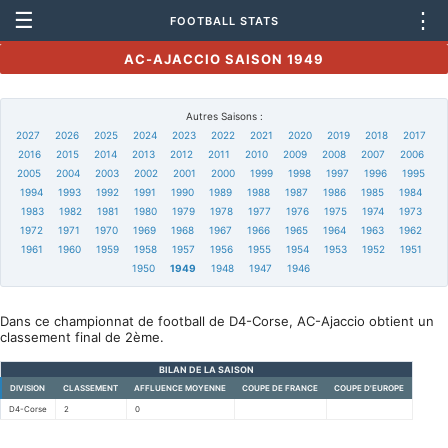
☰
⋮
FOOTBALL STATS
AC-AJACCIO SAISON 1949
Autres Saisons :
2027
2026
2025
2024
2023
2022
2021
2020
2019
2018
2017
2016
2015
2014
2013
2012
2011
2010
2009
2008
2007
2006
2005
2004
2003
2002
2001
2000
1999
1998
1997
1996
1995
1994
1993
1992
1991
1990
1989
1988
1987
1986
1985
1984
1983
1982
1981
1980
1979
1978
1977
1976
1975
1974
1973
1972
1971
1970
1969
1968
1967
1966
1965
1964
1963
1962
1961
1960
1959
1958
1957
1956
1955
1954
1953
1952
1951
1950
1949
1948
1947
1946
Dans ce championnat de football de D4-Corse, AC-Ajaccio obtient un
classement final de 2ème.
BILAN DE LA SAISON
DIVISION
CLASSEMENT
AFFLUENCE MOYENNE
COUPE DE FRANCE
COUPE D'EUROPE
D4-Corse
2
0