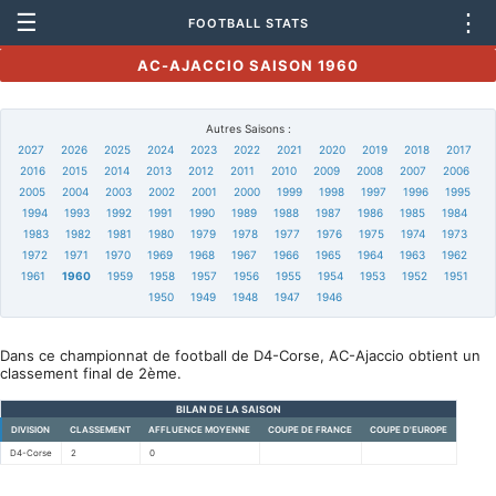
☰
⋮
FOOTBALL STATS
AC-AJACCIO SAISON 1960
Autres Saisons :
2027
2026
2025
2024
2023
2022
2021
2020
2019
2018
2017
2016
2015
2014
2013
2012
2011
2010
2009
2008
2007
2006
2005
2004
2003
2002
2001
2000
1999
1998
1997
1996
1995
1994
1993
1992
1991
1990
1989
1988
1987
1986
1985
1984
1983
1982
1981
1980
1979
1978
1977
1976
1975
1974
1973
1972
1971
1970
1969
1968
1967
1966
1965
1964
1963
1962
1961
1960
1959
1958
1957
1956
1955
1954
1953
1952
1951
1950
1949
1948
1947
1946
Dans ce championnat de football de D4-Corse, AC-Ajaccio obtient un
classement final de 2ème.
BILAN DE LA SAISON
DIVISION
CLASSEMENT
AFFLUENCE MOYENNE
COUPE DE FRANCE
COUPE D'EUROPE
D4-Corse
2
0