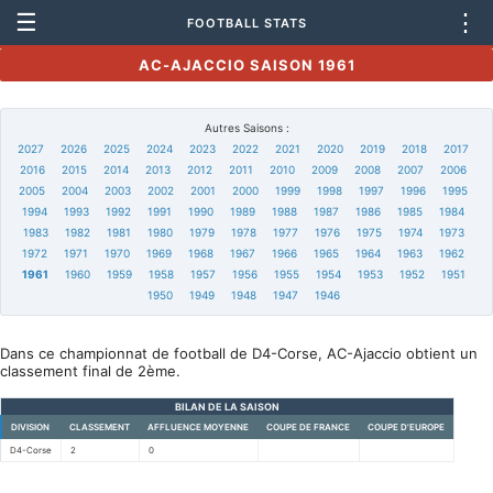
☰
⋮
FOOTBALL STATS
AC-AJACCIO SAISON 1961
Autres Saisons :
2027
2026
2025
2024
2023
2022
2021
2020
2019
2018
2017
2016
2015
2014
2013
2012
2011
2010
2009
2008
2007
2006
2005
2004
2003
2002
2001
2000
1999
1998
1997
1996
1995
1994
1993
1992
1991
1990
1989
1988
1987
1986
1985
1984
1983
1982
1981
1980
1979
1978
1977
1976
1975
1974
1973
1972
1971
1970
1969
1968
1967
1966
1965
1964
1963
1962
1961
1960
1959
1958
1957
1956
1955
1954
1953
1952
1951
1950
1949
1948
1947
1946
Dans ce championnat de football de D4-Corse, AC-Ajaccio obtient un
classement final de 2ème.
BILAN DE LA SAISON
DIVISION
CLASSEMENT
AFFLUENCE MOYENNE
COUPE DE FRANCE
COUPE D'EUROPE
D4-Corse
2
0