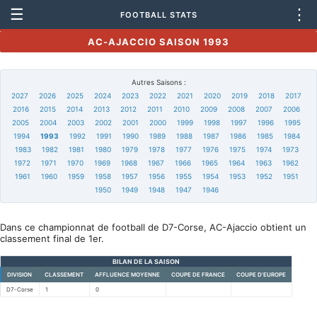
☰
⋮
FOOTBALL STATS
AC-AJACCIO SAISON 1993
Autres Saisons :
2027
2026
2025
2024
2023
2022
2021
2020
2019
2018
2017
2016
2015
2014
2013
2012
2011
2010
2009
2008
2007
2006
2005
2004
2003
2002
2001
2000
1999
1998
1997
1996
1995
1994
1993
1992
1991
1990
1989
1988
1987
1986
1985
1984
1983
1982
1981
1980
1979
1978
1977
1976
1975
1974
1973
1972
1971
1970
1969
1968
1967
1966
1965
1964
1963
1962
1961
1960
1959
1958
1957
1956
1955
1954
1953
1952
1951
1950
1949
1948
1947
1946
Dans ce championnat de football de D7-Corse, AC-Ajaccio obtient un
classement final de 1er.
BILAN DE LA SAISON
DIVISION
CLASSEMENT
AFFLUENCE MOYENNE
COUPE DE FRANCE
COUPE D'EUROPE
D7-Corse
1
0