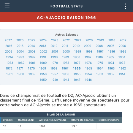
☰
⋮
FOOTBALL STATS
AC-AJACCIO SAISON 1966
Autres Saisons :
2027
2026
2025
2024
2023
2022
2021
2020
2019
2018
2017
2016
2015
2014
2013
2012
2011
2010
2009
2008
2007
2006
2005
2004
2003
2002
2001
2000
1999
1998
1997
1996
1995
1994
1993
1992
1991
1990
1989
1988
1987
1986
1985
1984
1983
1982
1981
1980
1979
1978
1977
1976
1975
1974
1973
1972
1971
1970
1969
1968
1967
1966
1965
1964
1963
1962
1961
1960
1959
1958
1957
1956
1955
1954
1953
1952
1951
1950
1949
1948
1947
1946
Dans ce championnat de football de D2, AC-Ajaccio obtient un
classement final de 15ème. L'affluence moyenne de spectateurs pour
cette saison de AC-Ajaccio se monte à 1969 spectateurs.
BILAN DE LA SAISON
DIVISION
CLASSEMENT
AFFLUENCE MOYENNE
COUPE DE FRANCE
COUPE D'EUROPE
D2
15
1969
1/4 f