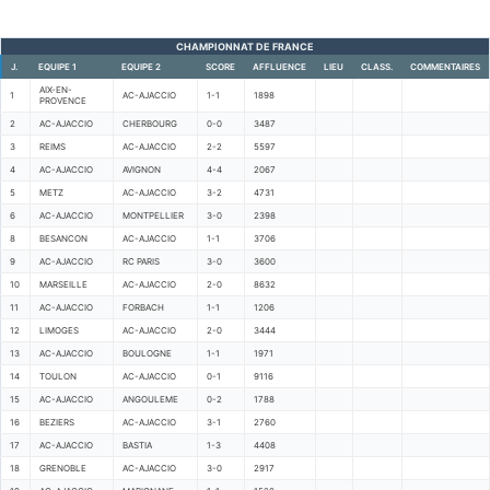
CHAMPIONNAT DE FRANCE
J.
EQUIPE 1
EQUIPE 2
SCORE
AFFLUENCE
LIEU
CLASS.
COMMENTAIRES
AIX-EN-
1
AC-AJACCIO
1-1
1898
PROVENCE
2
AC-AJACCIO
CHERBOURG
0-0
3487
3
REIMS
AC-AJACCIO
2-2
5597
4
AC-AJACCIO
AVIGNON
4-4
2067
5
METZ
AC-AJACCIO
3-2
4731
6
AC-AJACCIO
MONTPELLIER
3-0
2398
8
BESANCON
AC-AJACCIO
1-1
3706
9
AC-AJACCIO
RC PARIS
3-0
3600
10
MARSEILLE
AC-AJACCIO
2-0
8632
11
AC-AJACCIO
FORBACH
1-1
1206
12
LIMOGES
AC-AJACCIO
2-0
3444
13
AC-AJACCIO
BOULOGNE
1-1
1971
14
TOULON
AC-AJACCIO
0-1
9116
15
AC-AJACCIO
ANGOULEME
0-2
1788
16
BEZIERS
AC-AJACCIO
3-1
2760
17
AC-AJACCIO
BASTIA
1-3
4408
18
GRENOBLE
AC-AJACCIO
3-0
2917