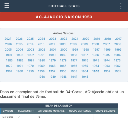
☰
⋮
FOOTBALL STATS
AC-AJACCIO SAISON 1953
Autres Saisons :
2027
2026
2025
2024
2023
2022
2021
2020
2019
2018
2017
2016
2015
2014
2013
2012
2011
2010
2009
2008
2007
2006
2005
2004
2003
2002
2001
2000
1999
1998
1997
1996
1995
1994
1993
1992
1991
1990
1989
1988
1987
1986
1985
1984
1983
1982
1981
1980
1979
1978
1977
1976
1975
1974
1973
1972
1971
1970
1969
1968
1967
1966
1965
1964
1963
1962
1961
1960
1959
1958
1957
1956
1955
1954
1953
1952
1951
1950
1949
1948
1947
1946
Dans ce championnat de football de D4-Corse, AC-Ajaccio obtient un
classement final de 7ème.
BILAN DE LA SAISON
DIVISION
CLASSEMENT
AFFLUENCE MOYENNE
COUPE DE FRANCE
COUPE D'EUROPE
D4-Corse
7
0