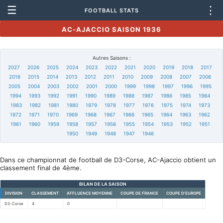
☰
⋮
FOOTBALL STATS
AC-AJACCIO SAISON 1936
Autres Saisons :
2027
2026
2025
2024
2023
2022
2021
2020
2019
2018
2017
2016
2015
2014
2013
2012
2011
2010
2009
2008
2007
2006
2005
2004
2003
2002
2001
2000
1999
1998
1997
1996
1995
1994
1993
1992
1991
1990
1989
1988
1987
1986
1985
1984
1983
1982
1981
1980
1979
1978
1977
1976
1975
1974
1973
1972
1971
1970
1969
1968
1967
1966
1965
1964
1963
1962
1961
1960
1959
1958
1957
1956
1955
1954
1953
1952
1951
1950
1949
1948
1947
1946
Dans ce championnat de football de D3-Corse, AC-Ajaccio obtient un
classement final de 4ème.
BILAN DE LA SAISON
DIVISION
CLASSEMENT
AFFLUENCE MOYENNE
COUPE DE FRANCE
COUPE D'EUROPE
D3-Corse
4
0