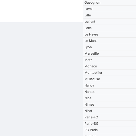
Gueugnon
Laval
Lille
Lorient
Lens
Le Havre
Le Mans
Lyon
Marseille
Metz
Monaco
Montpellier
Mulhouse
Nancy
Nantes
Nice
Nimes
Niort
Paris-FC
Paris-SG
RC Paris