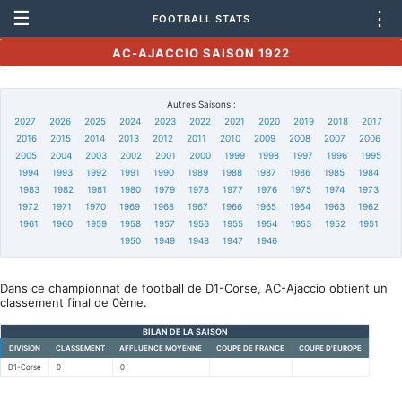
☰
⋮
FOOTBALL STATS
AC-AJACCIO SAISON 1922
Autres Saisons :
2027
2026
2025
2024
2023
2022
2021
2020
2019
2018
2017
2016
2015
2014
2013
2012
2011
2010
2009
2008
2007
2006
2005
2004
2003
2002
2001
2000
1999
1998
1997
1996
1995
1994
1993
1992
1991
1990
1989
1988
1987
1986
1985
1984
1983
1982
1981
1980
1979
1978
1977
1976
1975
1974
1973
1972
1971
1970
1969
1968
1967
1966
1965
1964
1963
1962
1961
1960
1959
1958
1957
1956
1955
1954
1953
1952
1951
1950
1949
1948
1947
1946
Dans ce championnat de football de D1-Corse, AC-Ajaccio obtient un
classement final de 0ème.
BILAN DE LA SAISON
DIVISION
CLASSEMENT
AFFLUENCE MOYENNE
COUPE DE FRANCE
COUPE D'EUROPE
D1-Corse
0
0