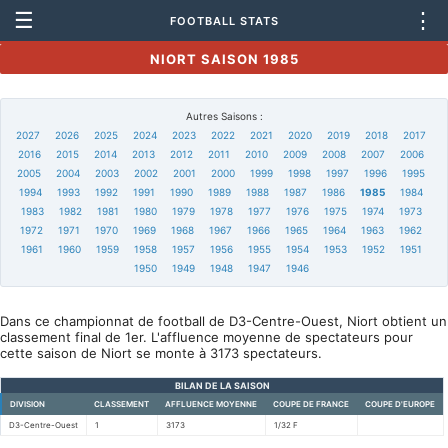
☰
⋮
FOOTBALL STATS
NIORT SAISON 1985
Autres Saisons :
2027
2026
2025
2024
2023
2022
2021
2020
2019
2018
2017
2016
2015
2014
2013
2012
2011
2010
2009
2008
2007
2006
2005
2004
2003
2002
2001
2000
1999
1998
1997
1996
1995
1994
1993
1992
1991
1990
1989
1988
1987
1986
1985
1984
1983
1982
1981
1980
1979
1978
1977
1976
1975
1974
1973
1972
1971
1970
1969
1968
1967
1966
1965
1964
1963
1962
1961
1960
1959
1958
1957
1956
1955
1954
1953
1952
1951
1950
1949
1948
1947
1946
Dans ce championnat de football de D3-Centre-Ouest, Niort obtient un
classement final de 1er. L'affluence moyenne de spectateurs pour
cette saison de Niort se monte à 3173 spectateurs.
BILAN DE LA SAISON
DIVISION
CLASSEMENT
AFFLUENCE MOYENNE
COUPE DE FRANCE
COUPE D'EUROPE
D3-Centre-Ouest
1
3173
1/32 F