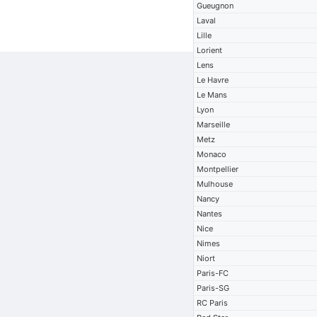
Gueugnon
Laval
Lille
Lorient
Lens
Le Havre
Le Mans
Lyon
Marseille
Metz
Monaco
Montpellier
Mulhouse
Nancy
Nantes
Nice
Nimes
Niort
Paris-FC
Paris-SG
RC Paris