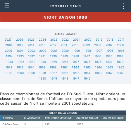
☰
⋮
FOOTBALL STATS
NIORT SAISON 1966
Autres Saisons :
2027
2026
2025
2024
2023
2022
2021
2020
2019
2018
2017
2016
2015
2014
2013
2012
2011
2010
2009
2008
2007
2006
2005
2004
2003
2002
2001
2000
1999
1998
1997
1996
1995
1994
1993
1992
1991
1990
1989
1988
1987
1986
1985
1984
1983
1982
1981
1980
1979
1978
1977
1976
1975
1974
1973
1972
1971
1970
1969
1968
1967
1966
1965
1964
1963
1962
1961
1960
1959
1958
1957
1956
1955
1954
1953
1952
1951
1950
1949
1948
1947
1946
Dans ce championnat de football de D3-Sud-Ouest, Niort obtient un
classement final de 5ème. L'affluence moyenne de spectateurs pour
cette saison de Niort se monte à 2301 spectateurs.
BILAN DE LA SAISON
DIVISION
CLASSEMENT
AFFLUENCE MOYENNE
COUPE DE FRANCE
COUPE D'EUROPE
D3-Sud-Ouest
5
2301
1/16 f