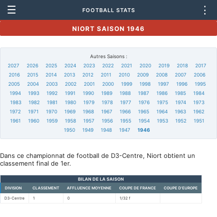
☰
⋮
FOOTBALL STATS
NIORT SAISON 1946
Autres Saisons :
2027
2026
2025
2024
2023
2022
2021
2020
2019
2018
2017
2016
2015
2014
2013
2012
2011
2010
2009
2008
2007
2006
2005
2004
2003
2002
2001
2000
1999
1998
1997
1996
1995
1994
1993
1992
1991
1990
1989
1988
1987
1986
1985
1984
1983
1982
1981
1980
1979
1978
1977
1976
1975
1974
1973
1972
1971
1970
1969
1968
1967
1966
1965
1964
1963
1962
1961
1960
1959
1958
1957
1956
1955
1954
1953
1952
1951
1950
1949
1948
1947
1946
Dans ce championnat de football de D3-Centre, Niort obtient un
classement final de 1er.
BILAN DE LA SAISON
DIVISION
CLASSEMENT
AFFLUENCE MOYENNE
COUPE DE FRANCE
COUPE D'EUROPE
D3-Centre
1
0
1/32 f