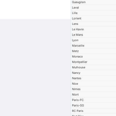
Gueugnon
Laval
Lille
Lorient
Lens
Le Havre
Le Mans
Lyon
Marseille
Metz
Monaco
Montpellier
Mulhouse
Nancy
Nantes
Nice
Nimes
Niort
Paris-FC
Paris-SG
RC Paris