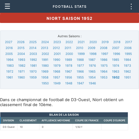
☰
⋮
FOOTBALL STATS
NIORT SAISON 1952
Autres Saisons :
2027
2026
2025
2024
2023
2022
2021
2020
2019
2018
2017
2016
2015
2014
2013
2012
2011
2010
2009
2008
2007
2006
2005
2004
2003
2002
2001
2000
1999
1998
1997
1996
1995
1994
1993
1992
1991
1990
1989
1988
1987
1986
1985
1984
1983
1982
1981
1980
1979
1978
1977
1976
1975
1974
1973
1972
1971
1970
1969
1968
1967
1966
1965
1964
1963
1962
1961
1960
1959
1958
1957
1956
1955
1954
1953
1952
1951
1950
1949
1948
1947
1946
Dans ce championnat de football de D3-Ouest, Niort obtient un
classement final de 10ème.
BILAN DE LA SAISON
DIVISION
CLASSEMENT
AFFLUENCE MOYENNE
COUPE DE FRANCE
COUPE D'EUROPE
D3-Ouest
10
0
1/32 f